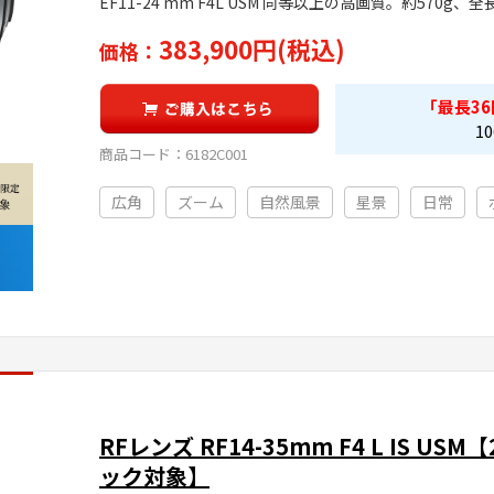
EF11-24 mm F4L USM 同等以上の高画質。約570
383,900円(税込)
価格：
「最長
36
10
商品コード：
6182C001
広角
ズーム
自然風景
星景
日常
RFレンズ RF14-35mm F4 L IS U
ック対象】