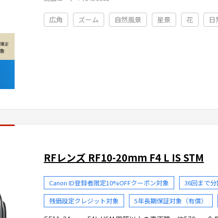
広角
ズーム
自然風景
星景
花
日
RFレンズ RF10-20mm F4 L IS STM
Canon ID登録者限定10%OFFクーポン対象
36回まで
残価設定クレジット対象
5年長期保証対象（有償）