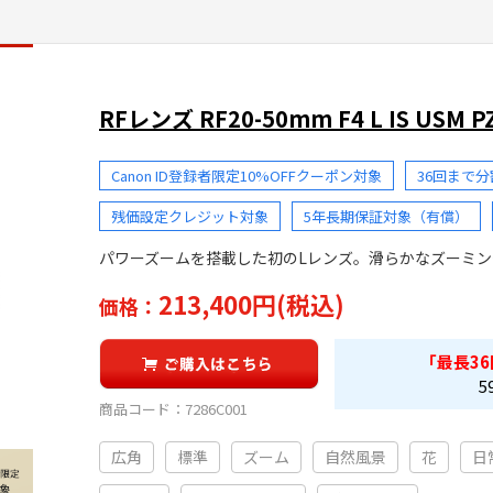
RFレンズ RF20-50mm F4 L IS USM
Canon ID登録者限定10%OFFクーポン対象
36回まで
残価設定クレジット対象
5年長期保証対象（有償）
パワーズームを搭載した初のLレンズ。滑らかなズーミン
213,400円(税込)
価格：
「最長
36
5
商品コード：
7286C001
広角
標準
ズーム
自然風景
花
日