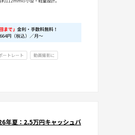
g、全長約112mmの小型・軽量設計。
回まで」
金利・手数料無料！
664
円（税込）／月～
ポートレート
動画撮影に
SM【26年夏：2.5万円キャッシュバ