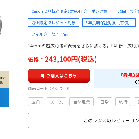
Canon ID登録者限定10%OFFクーポン対象
36回まで
残価設定クレジット対象
5年長期保証対象（有償）
フィルター径：77mm
14mmの超広角域が表現をさらに拡げる。F4L新・広角
243,100円(税込)
価格：
「最長
36
6
商品コード：
4857C001
広角
ズーム
自然風景
日常
旅行
このレンズのレビューコ