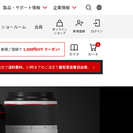
製品・サポート情報
企業情報
ショールーム
会員
オンライン
新規登録
ログイン
ショップ
0
新規ご登録で
1,000円OFF
クーポン!
ガイド
カート
注文で
送料無料
。13時までのご注文で
最短翌営業日出荷
。