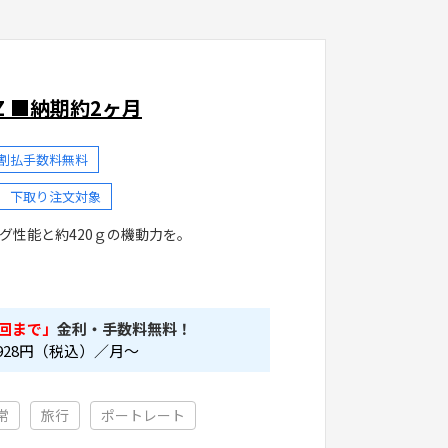
 PZ ■納期約2ヶ月
分割払手数料無料
下取り注文対象
グ性能と約420ｇの機動力を。
回まで」
金利・手数料無料！
928
円（税込）／月～
常
旅行
ポートレート