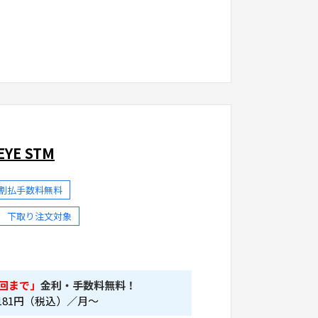
EYE STM
分割払手数料無料
下取り注文対象
回まで」
金利・手数料無料！
181
円（税込）／月～