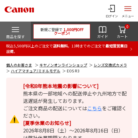
ログイン
メニュー
0
新規ご登録で
1,000円OFF
クーポン!
ガイド
カート
商品を探す
税込5,500円以上のご注文で
送料無料
。13時までのご注文で
最短翌営業日
出荷
。
個人のお客さま
キヤノンオンラインショップ
レンズ交換式カメラ
ハイアマチュア/ミドルモデル
EOS R3
[令和8年熊本地震の影響について]
熊本県の一部地域への配送停止や九州地方で配
送遅延が発生しております。
ご注文商品の配送については
こちら
をご確認く
ださい。
[夏季休業のお知らせ]
2026年8月8日（土）～2026年8月16日（日）
は弊社休業期間となります。