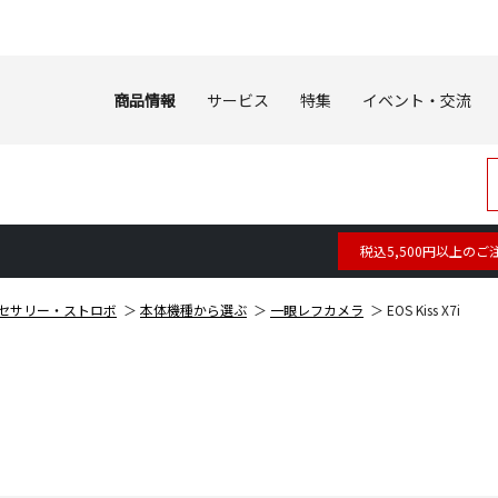
商品情報
サービス
特集
イベント・交流
税込5,500円以上のご
セサリー・ストロボ
本体機種から選ぶ
一眼レフカメラ
EOS Kiss X7i