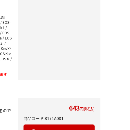
1Ds
 / EOS-
 II /
 / EOS
a / EOS
8i /
 Kiss X4
EOS Kiss
EOS M /
ます
643
円(税込)
るので
商品コード:8171A001