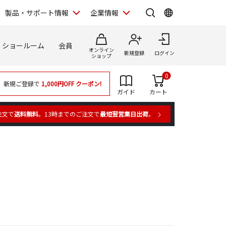
製品・サポート情報
企業情報
ショールーム
会員
オンライン
新規登録
ログイン
ショップ
0
新規ご登録で
1,000円OFF
クーポン!
ガイド
カート
注文で
送料無料
。13時までのご注文で
最短翌営業日出荷
。