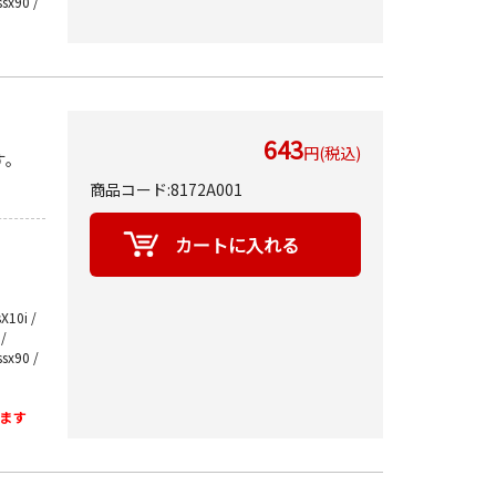
ssx90 /
643
円(税込)
す。
商品コード:8172A001
X10i /
 /
ssx90 /
ます