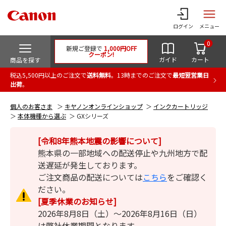
ログイン
メニュー
0
新規ご登録で
1,000円OFF
クーポン!
ガイド
カート
商品を探す
税込5,500円以上のご注文で
送料無料
。13時までのご注文で
最短翌営業日
出荷
。
個人のお客さま
キヤノンオンラインショップ
インクカートリッジ
本体機種から選ぶ
GXシリーズ
[令和8年熊本地震の影響について]
熊本県の一部地域への配送停止や九州地方で配
送遅延が発生しております。
ご注文商品の配送については
こちら
をご確認く
ださい。
[夏季休業のお知らせ]
2026年8月8日（土）～2026年8月16日（日）
は弊社休業期間となります。