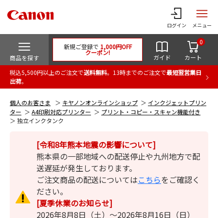
ログイン
メニュー
0
新規ご登録で
1,000円OFF
クーポン!
ガイド
カート
商品を探す
税込5,500円以上のご注文で
送料無料
。13時までのご注文で
最短翌営業日
出荷
。
個人のお客さま
キヤノンオンラインショップ
インクジェットプリン
ター
A4印刷対応プリンター
プリント・コピー・スキャン機能付き
独立インクタンク
[令和8年熊本地震の影響について]
熊本県の一部地域への配送停止や九州地方で配
送遅延が発生しております。
ご注文商品の配送については
こちら
をご確認く
ださい。
[夏季休業のお知らせ]
2026年8月8日（土）～2026年8月16日（日）