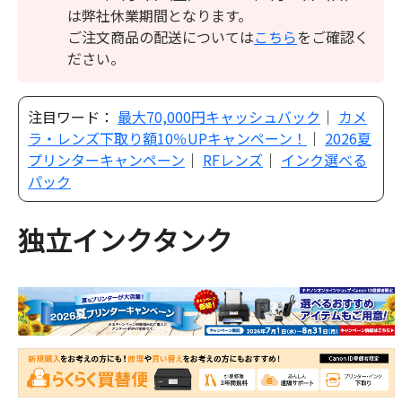
は弊社休業期間となります。
ご注文商品の配送については
こちら
をご確認く
ださい。
注目ワード：
最大70,000円キャッシュバック
｜
カメ
ラ・レンズ下取り額10％UPキャンペーン！
｜
2026夏
プリンターキャンペーン
｜
RFレンズ
｜
インク選べる
パック
独立インクタンク