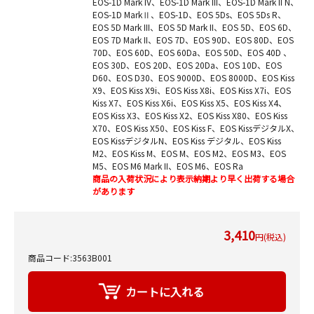
EOS-1D Mark IV、EOS-1D Mark III、EOS-1D Mark II N、
EOS-1D MarkⅡ、EOS-1D、EOS 5Ds、EOS 5Ds R、
EOS 5D Mark III、EOS 5D Mark II、EOS 5D、EOS 6D、
EOS 7D Mark II、EOS 7D、EOS 90D、EOS 80D、EOS
70D、EOS 60D、EOS 60Da、EOS 50D、EOS 40D 、
EOS 30D、EOS 20D、EOS 20Da、EOS 10D、EOS
D60、EOS D30、EOS 9000D、EOS 8000D、EOS Kiss
X9、EOS Kiss X9i、EOS Kiss X8i、EOS Kiss X7i、EOS
Kiss X7、EOS Kiss X6i、EOS Kiss X5、EOS Kiss X4、
EOS Kiss X3、EOS Kiss X2、EOS Kiss X80、EOS Kiss
X70、EOS Kiss X50、EOS Kiss F、EOS KissデジタルX、
EOS KissデジタルN、EOS Kiss デジタル、EOS Kiss
M2、EOS Kiss M、EOS M、EOS M2、EOS M3、EOS
M5、EOS M6 Mark II、EOS M6、EOS Ra
商品の入荷状況により表示納期より早く出荷する場合
があります
3,410
円(税込)
商品コード:3563B001