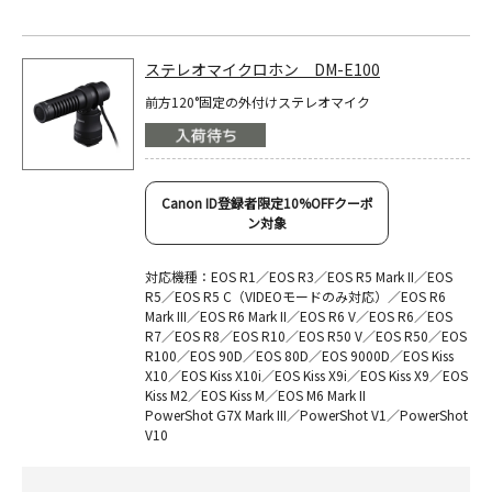
ステレオマイクロホン DM-E100
前方120°固定の外付けステレオマイク
Canon ID登録者限定10%OFFクーポ
ン対象
対応機種：EOS R1／EOS R3／EOS R5 Mark II／EOS
R5／EOS R5 C（VIDEOモードのみ対応）／EOS R6
Mark III／EOS R6 Mark II／EOS R6 V／EOS R6／EOS
R7／EOS R8／EOS R10／EOS R50 V／EOS R50／EOS
R100／EOS 90D／EOS 80D／EOS 9000D／EOS Kiss
X10／EOS Kiss X10i／EOS Kiss X9i／EOS Kiss X9／EOS
Kiss M2／EOS Kiss M／EOS M6 Mark II
PowerShot G7X Mark III／PowerShot V1／PowerShot
V10