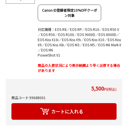
Canon ID登録者限定10%OFFクーポ
ン対象
対応機種：EOS R8／EOS RP／EOS R10／EOS R50 V
／EOS R50／EOS R100／EOS 9000D／EOS 8000D／
EOS Kiss X10i／EOS Kiss X9i／EOS Kiss X10／EOS Kiss
X9／EOS Kiss X8i／EOS M3／EOS M5／EOS M6 Mark II
／EOS M6
PowerShot V1
商品の入荷状況により表示納期より早く出荷する場合
があります
5,500
円(税込)
商品コード:9968B001