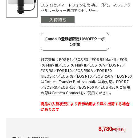
EOS R3とスマートフォンを簡単に一体化。マルチアク
セサリーシュー専用アクセサリー。
Canon ID登録者限定10%OFFクーポ
ン対象
対応機種：EOS R1／EOS R3／EOS R5 Mark II／EOS
R6 Mark III／EOS R6 Mark II／EOS R6 V／EOS R7／
EOS R8／EOS R10／EOS R50 V／EOS R50
※EOS R7／EOS R8／EOS R10／EOS R50 V／EOS R50
はContent Transfer Professionalには非対応。EOS R7
／EOS R8／EOS R10／EOS R50 V／EOS R50をご使用
の際はCamera Connectをご使用ください。
商品の入荷状況により表示納期より早く出荷する場合
があります
8,780
円(税込)