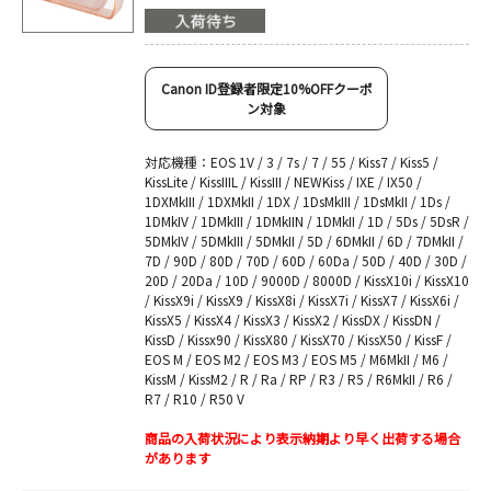
Canon ID登録者限定10%OFFクーポ
ン対象
対応機種：EOS 1V / 3 / 7s / 7 / 55 / Kiss7 / Kiss5 /
KissLite / KissIIIL / KissIII / NEWKiss / IXE / IX50 /
1DXMkIII / 1DXMkII / 1DX / 1DsMkIII / 1DsMkII / 1Ds /
1DMkIV / 1DMkIII / 1DMkIIN / 1DMkII / 1D / 5Ds / 5DsR /
5DMkIV / 5DMkIII / 5DMkII / 5D / 6DMkII / 6D / 7DMkII /
7D / 90D / 80D / 70D / 60D / 60Da / 50D / 40D / 30D /
20D / 20Da / 10D / 9000D / 8000D / KissX10i / KissX10
/ KissX9i / KissX9 / KissX8i / KissX7i / KissX7 / KissX6i /
KissX5 / KissX4 / KissX3 / KissX2 / KissDX / KissDN /
KissD / Kissx90 / KissX80 / KissX70 / KissX50 / KissF /
EOS M / EOS M2 / EOS M3 / EOS M5 / M6MkII / M6 /
KissM / KissM2 / R / Ra / RP / R3 / R5 / R6MkII / R6 /
R7 / R10 / R50 V
商品の入荷状況により表示納期より早く出荷する場合
があります