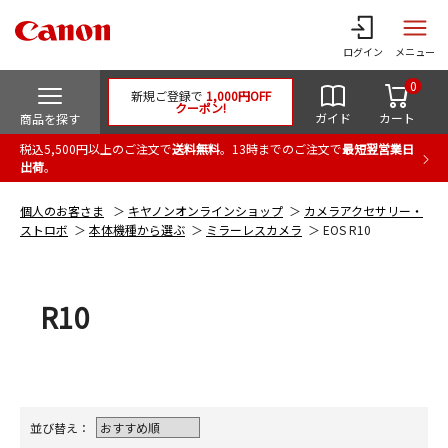
ログイン
メニュー
0
新規ご登録で
1,000円OFF
クーポン!
ガイド
カート
商品を探す
税込5,500円以上のご注文で
送料無料
。13時までのご注文で
最短翌営業日
出荷
。
個人のお客さま
キヤノンオンラインショップ
カメラアクセサリー・
ストロボ
本体機種から選ぶ
ミラーレスカメラ
EOS R10
R10
並び替え：