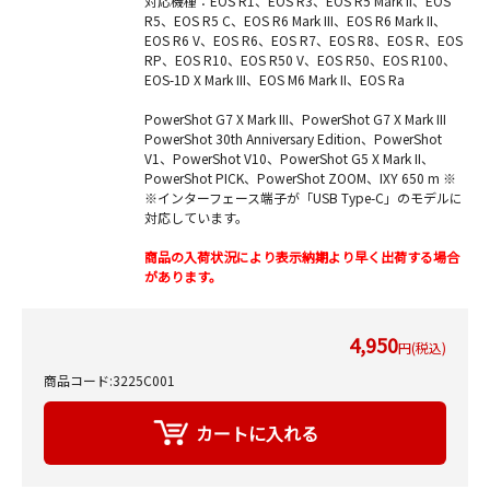
対応機種：EOS R1、EOS R3、EOS R5 Mark II、EOS
R5、EOS R5 C、EOS R6 Mark III、EOS R6 Mark II、
EOS R6 V、EOS R6、EOS R7、EOS R8、EOS R、EOS
RP、EOS R10、EOS R50 V、EOS R50、EOS R100、
EOS-1D X Mark III、EOS M6 Mark II、EOS Ra
PowerShot G7 X Mark III、PowerShot G7 X Mark III
PowerShot 30th Anniversary Edition、PowerShot
V1、PowerShot V10、PowerShot G5 X Mark II、
PowerShot PICK、PowerShot ZOOM、IXY 650 m ※
※インターフェース端子が「USB Type-C」のモデルに
対応しています。
商品の入荷状況により表示納期より早く出荷する場合
があります。
4,950
円(税込)
商品コード:3225C001