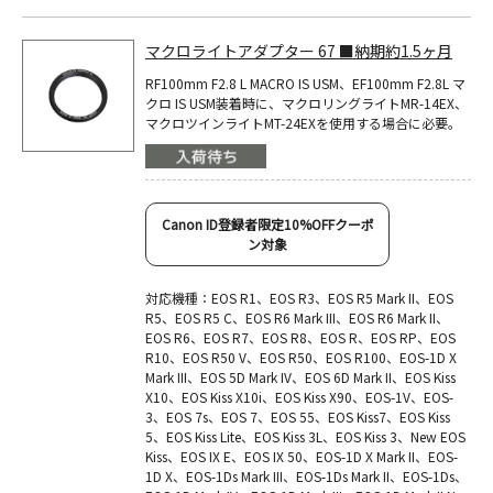
マクロライトアダプター 67 ■納期約1.5ヶ月
RF100mm F2.8 L MACRO IS USM、EF100mm F2.8L マ
クロ IS USM装着時に、マクロリングライトMR-14EX、
マクロツインライトMT-24EXを使用する場合に必要。
Canon ID登録者限定10%OFFクーポ
ン対象
対応機種：EOS R1、EOS R3、EOS R5 Mark II、EOS
R5、EOS R5 C、EOS R6 Mark III、EOS R6 Mark II、
EOS R6、EOS R7、EOS R8、EOS R、EOS RP、EOS
R10、EOS R50 V、EOS R50、EOS R100、EOS-1D X
Mark III、EOS 5D Mark IV、EOS 6D Mark II、EOS Kiss
X10、EOS Kiss X10i、EOS Kiss X90、EOS-1V、EOS-
3、EOS 7s、EOS 7、EOS 55、EOS Kiss7、EOS Kiss
5、EOS Kiss Lite、EOS Kiss 3L、EOS Kiss 3、New EOS
Kiss、EOS IX E、EOS IX 50、EOS-1D X Mark II、EOS-
1D X、EOS-1Ds Mark III、EOS-1Ds Mark II、EOS-1Ds、