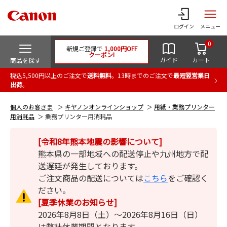
ログイン
メニュー
0
新規ご登録で
1,000円OFF
クーポン!
ガイド
カート
商品を探す
税込5,500円以上のご注文で
送料無料
。13時までのご注文で
最短翌営業日
出荷
。
個人のお客さま
キヤノンオンラインショップ
用紙・業務プリンター
用消耗品
業務プリンター用消耗品
[令和8年熊本地震の影響について]
熊本県の一部地域への配送停止や九州地方で配
送遅延が発生しております。
ご注文商品の配送については
こちら
をご確認く
ださい。
[夏季休業のお知らせ]
2026年8月8日（土）～2026年8月16日（日）
は弊社休業期間となります。