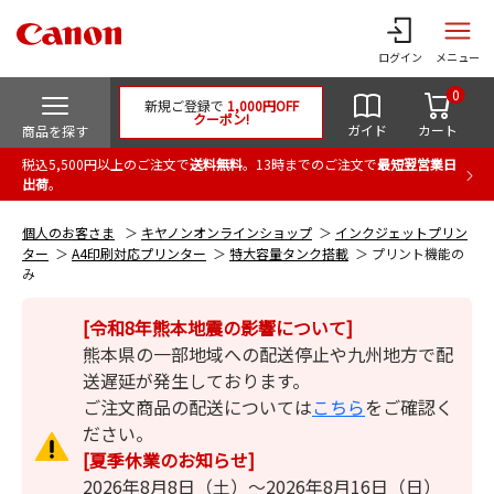
ログイン
メニュー
0
新規ご登録で
1,000円OFF
クーポン!
ガイド
カート
商品を探す
税込5,500円以上のご注文で
送料無料
。13時までのご注文で
最短翌営業日
出荷
。
個人のお客さま
キヤノンオンラインショップ
インクジェットプリン
ター
A4印刷対応プリンター
特大容量タンク搭載
プリント機能の
み
[令和8年熊本地震の影響について]
熊本県の一部地域への配送停止や九州地方で配
送遅延が発生しております。
ご注文商品の配送については
こちら
をご確認く
ださい。
[夏季休業のお知らせ]
2026年8月8日（土）～2026年8月16日（日）