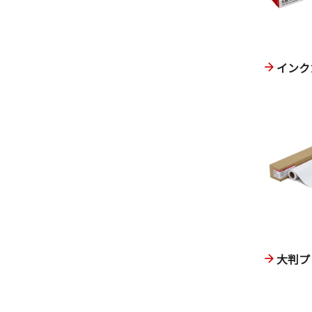
インク
大判プ