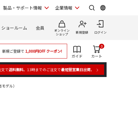
製品・サポート情報
企業情報
ショールーム
会員
オンライン
新規登録
ログイン
ショップ
0
新規ご登録で
1,000円OFF
クーポン!
ガイド
カート
注文で
送料無料
。13時までのご注文で
最短翌営業日出荷
。
年発売モデル）