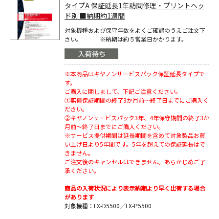
タイプA 保証延長1年訪問修理・プリントヘッ
ド別 ■納期約1週間
対象機種および保守年数をよくご確認のうえご注文下
さい。 ※納期は約５営業日かかります。
※本商品はキヤノンサービスパック保証延長タイプで
す。
ご購入に関しまして、下記ご注意ください。
①無償保証期間の終了3か月前～終了日までにご購入く
ださい。
②キヤノンサービスパック3年、4年保守期間の終了3か
月前～終了日までにご購入ください。
※サービス提供期間は延長期間を含めて対象製品お買
い上げ日より5年間です。5年を超えての保証延長はで
きません。
ご注文後のキャンセルはできません。あらかじめご了
承ください。
商品の入荷状況により表示納期より早く出荷する場合
があります
対象機種：LX-D5500／LX-P5500