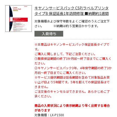
キヤノンサービスパック CSP/ラベルプリンタ
タイプB 保証延長1年訪問修理 ■納期約1週間
対象機種および保守年数をよくご確認のうえご注文下
さい。 ※納期は約５営業日かかります。
※本商品はキヤノンサービスパック保証延長タイプで
す。
ご購入に関しまして、下記ご注意ください。
①無償保証期間の終了3か月前～終了日までにご購入く
ださい。
②キヤノンサービスパック3年、4年保守期間の終了3か
月前～終了日までにご購入ください。
※サービス提供期間は延長期間を含めて対象製品お買
い上げ日より5年間です。5年を超えての保証延長はで
きません。
ご注文後のキャンセルはできません。あらかじめご了
承ください。
商品の入荷状況により表示納期より早く出荷する場合
があります
対象機種：LX-P1500