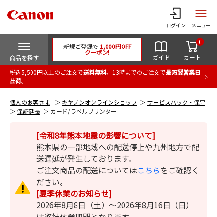
ログイン
メニュー
0
新規ご登録で
1,000円OFF
クーポン!
ガイド
カート
商品を探す
税込5,500円以上のご注文で
送料無料
。13時までのご注文で
最短翌営業日
出荷
。
個人のお客さま
キヤノンオンラインショップ
サービスパック・保守
保証延長
カード/ラベルプリンター
[令和8年熊本地震の影響について]
熊本県の一部地域への配送停止や九州地方で配
送遅延が発生しております。
ご注文商品の配送については
こちら
をご確認く
ださい。
[夏季休業のお知らせ]
2026年8月8日（土）～2026年8月16日（日）
は弊社休業期間となります。