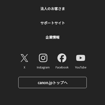
法人のお客さま
サポートサイト
企業情報
X
Instagram
Facebook
YouTube
canon.jpトップへ