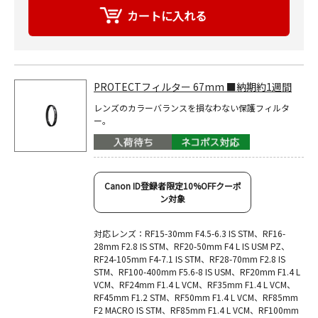
PROTECTフィルター 67mm ■納期約1週間
レンズのカラーバランスを損なわない保護フィルタ
ー。
Canon ID登録者限定10%OFFクーポ
ン対象
対応レンズ：RF15-30mm F4.5-6.3 IS STM、RF16-
28mm F2.8 IS STM、RF20-50mm F4 L IS USM PZ、
RF24-105mm F4-7.1 IS STM、RF28-70mm F2.8 IS
STM、RF100-400mm F5.6-8 IS USM、RF20mm F1.4 L
VCM、RF24mm F1.4 L VCM、RF35mm F1.4 L VCM、
RF45mm F1.2 STM、RF50mm F1.4 L VCM、RF85mm
F2 MACRO IS STM、RF85mm F1.4 L VCM、RF100mm