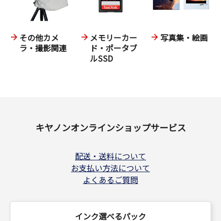
その他カメ
メモリーカー
写真集・絵画
ラ・撮影関連
ド・ポータブ
ルSSD
キヤノンオンラインショップサービス
配送・送料について
お支払い方法について
よくあるご質問
インク選べるパック