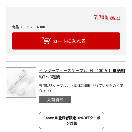
7,700
円(税込)
商品コード:2384B001
インターフェースケーブル IFC-400PCU ■納期
約2～3週間
専用USBケーブル。（本体に同梱されていたものと同
タイプ）
Canon ID登録者限定10%OFFクーポ
ン対象