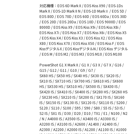
対応機種：EOS 6D Mark II / EOS Kiss X90 / EOS-1Ds
Mark II / EOS-1D Mark II N / EOS-1D MarkⅡ / EOS 5D /
EOS 80D / EOS 70D / EOS 60D / EOS 60Da / EOS 30D
/ EOS 20D / EOS 20Da / EOS 10D / EOS 9000D / EOS
8000D / EOS Kiss X9 / EOS Kiss X9i / EOS Kiss X8i /
EOS Kiss X7i / EOS Kiss X7 / EOS Kiss X6i / EOS Kiss X5
/ EOS Kiss X4 / EOS Kiss X3 / EOS Kiss X2 / EOS Kiss
X80 / EOS Kiss X70 / EOS Kiss X50 / EOS Kiss F / EOS
KissデジタルX / EOS KissデジタルN / EOS Kiss デジタル
/ EOS M / EOS M2 / EOS M3 / EOS M10 / EOS M100
PowerShot G1 X Mark II / G1 X / G3 X / G7 X / G16 /
G15 / G12 / G11 / G10 / G9 / G7 /
SX60 HS / SX50 HS / SX40 HS / SX30 IS / SX20 IS /
SX10 IS / SX710 HS / SX700 HS / SX610 HS / SX600
HS / SX530 HS / SX510 HS / SX500 IS / SX430 IS /
SX420 IS / SX410 IS / SX400 IS / SX280 HS / SX260 HS
/ SX230 HS / SX210 IS / SX200 IS / SX170 IS / SX160
IS / SX150 IS / SX130 IS / SX120 IS / SX110 IS / S200 /
S120 / S110 / S100 / S95 / S90 / S80 / S5 IS / S3 IS /
S2 IS / SX1 IS / D30 / D20 / D10 / TX1 / E1 / N100 / N2
/ N / A4000 IS / A3500 IS / A3400 IS / A3300 IS /
A3200 IS / A3100 IS / A2600 / A1400 / A2400 IS /
A2300 / A2200 / A2000 IS / A1200 / A1100 IS / A1000