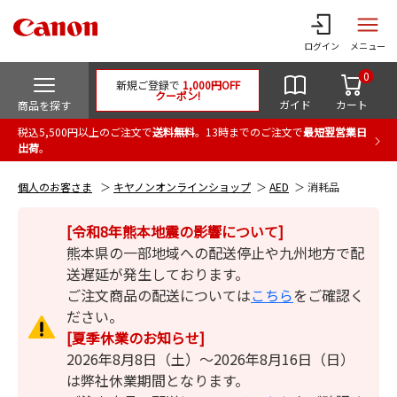
ログイン
メニュー
0
新規ご登録で
1,000円OFF
クーポン!
ガイド
カート
商品を探す
税込5,500円以上のご注文で
送料無料
。13時までのご注文で
最短翌営業日
出荷
。
個人のお客さま
キヤノンオンラインショップ
AED
消耗品
[令和8年熊本地震の影響について]
熊本県の一部地域への配送停止や九州地方で配
送遅延が発生しております。
ご注文商品の配送については
こちら
をご確認く
ださい。
[夏季休業のお知らせ]
2026年8月8日（土）～2026年8月16日（日）
は弊社休業期間となります。