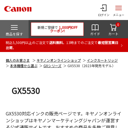
ログイン
メニュー
0
新規ご登録で
1,000円OFF
クーポン!
ガイド
カート
商品を探す
税込5,500円以上のご注文で
送料無料
。13時までのご注文で
最短翌営業日
出荷
。
個人のお客さま
キヤノンオンラインショップ
インクカートリッジ
本体機種から選ぶ
GXシリーズ
GX5530（2023年発売モデル）
GX5530
GX5530対応インクの販売ページです。キヤノンオンライ
ンショップはキヤノンマーケティングジャパンが運営す
る公式通販サイトです。おすすめの商品を多数ご用意し