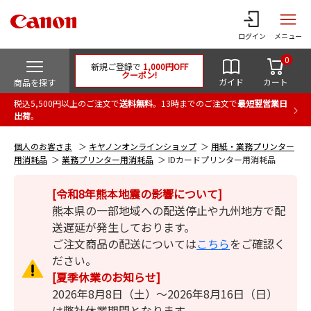
ログイン
メニュー
0
新規ご登録で
1,000円OFF
クーポン!
ガイド
カート
商品を探す
税込5,500円以上のご注文で
送料無料
。13時までのご注文で
最短翌営業日
出荷
。
個人のお客さま
キヤノンオンラインショップ
用紙・業務プリンター
用消耗品
業務プリンター用消耗品
IDカードプリンター用消耗品
[令和8年熊本地震の影響について]
熊本県の一部地域への配送停止や九州地方で配
送遅延が発生しております。
ご注文商品の配送については
こちら
をご確認く
ださい。
[夏季休業のお知らせ]
2026年8月8日（土）～2026年8月16日（日）
は弊社休業期間となります。