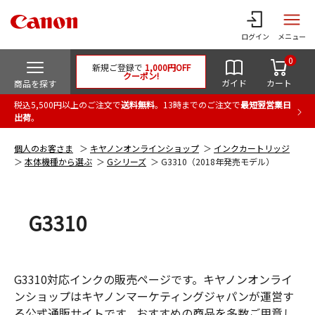
ログイン
メニュー
0
新規ご登録で
1,000円OFF
クーポン!
ガイド
カート
商品を探す
税込5,500円以上のご注文で
送料無料
。13時までのご注文で
最短翌営業日
出荷
。
個人のお客さま
キヤノンオンラインショップ
インクカートリッジ
本体機種から選ぶ
Gシリーズ
G3310（2018年発売モデル）
G3310
G3310対応インクの販売ページです。キヤノンオンライ
ンショップはキヤノンマーケティングジャパンが運営す
る公式通販サイトです。おすすめの商品を多数ご用意し