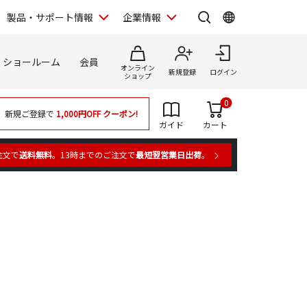
製品・サポート情報
企業情報
ショールーム
会員
オンライン
新規登録
ログイン
ショップ
0
新規ご登録で
1,000円OFF
クーポン!
ガイド
カート
注文で
送料無料
。13時までのご注文で
最短翌営業日出荷
。