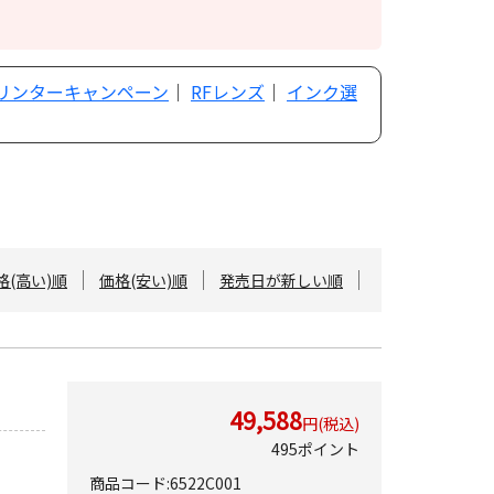
プリンターキャンペーン
｜
RFレンズ
｜
インク選
格(高い)順
価格(安い)順
発売日が新しい順
49,588
円(税込)
495ポイント
商品コード:6522C001