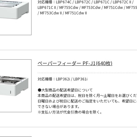
対応機種：LBP674C / LBP672C / LBP671C / LBP672C II /
LBP671C II / MF755Cdw / MF753Cdw / MF751Cdw / MF755
/ MF753Cdw II / MF751Cdw II
ペーパーフィーダー PF-J1(640枚)
対応機種：LBP362i / LBP361i
●大型商品の配送希望日について
本商品の配送希望日は、祝日を除く月～土曜日をお選びくだ
日曜日および祝日に配送のご指定をいただいても、希望日に
できない場合があります。
※支払い方法が代金引換の場合を除く。