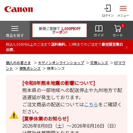
ログイン
メニュー
0
新規ご登録で
1,000円OFF
クーポン!
ガイド
カート
商品を探す
税込5,500円以上のご注文で
送料無料
。13時までのご注文で
最短翌営業日
出荷
。
個人のお客さま
キヤノンオンラインショップ
交換レンズ
EFマウ
ント
単焦点レンズ
標準レンズ
[令和8年熊本地震の影響について]
熊本県の一部地域への配送停止や九州地方で配
送遅延が発生しております。
ご注文商品の配送については
こちら
をご確認く
ださい。
[夏季休業のお知らせ]
2026年8月8日（土）～2026年8月16日（日）
は弊社休業期間となります。