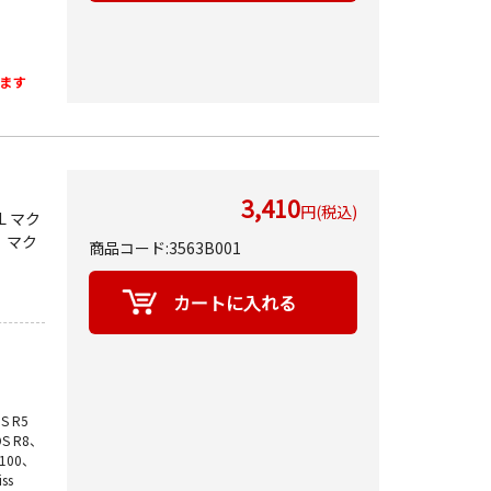
ます
3,410
円(税込)
8L マク
X、マク
商品コード:3563B001
S R5
OS R8、
R100、
ss