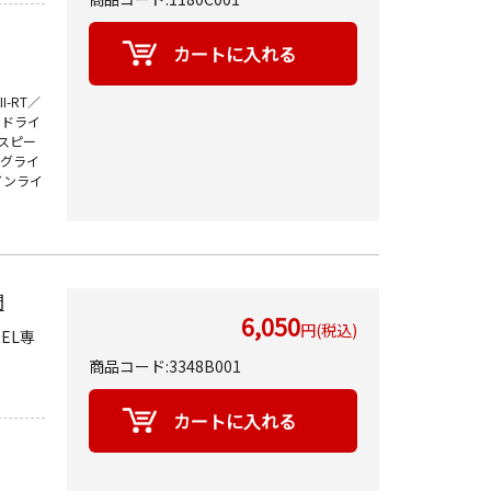
-RT／
ードライ
／スピー
ングライ
ツインライ
間
6,050
円(税込)
-EL専
商品コード:3348B001