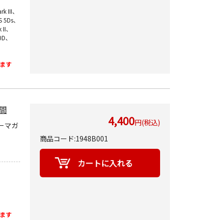
k III、
S 5Ds、
 II、
90D、
ます
週間
4,400
円(税込)
ーマガ
商品コード:1948B001
ます