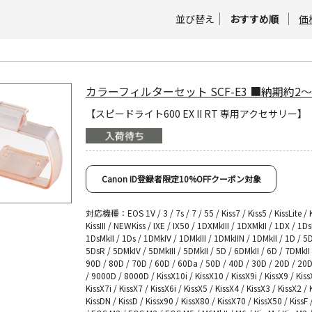
並び替え
おすすめ順
価
カラーフィルターセット SCF-E3 ■納期約2
【スピードライト600 EX II RT 専用アクセサリー】
Canon ID登録者限定10%OFFクーポン対象
対応機種：EOS 1V / 3 / 7s / 7 / 55 / Kiss7 / Kiss5 / KissLite / Ki
KissIII / NEWKiss / IXE / IX50 / 1DXMkIII / 1DXMkII / 1DX / 1Ds
1DsMkII / 1Ds / 1DMkIV / 1DMkIII / 1DMkIIN / 1DMkII / 1D / 5D
5DsR / 5DMkIV / 5DMkIII / 5DMkII / 5D / 6DMkII / 6D / 7DMkII 
90D / 80D / 70D / 60D / 60Da / 50D / 40D / 30D / 20D / 20
/ 9000D / 8000D / KissX10i / KissX10 / KissX9i / KissX9 / Kiss
KissX7i / KissX7 / KissX6i / KissX5 / KissX4 / KissX3 / KissX2 / 
KissDN / KissD / Kissx90 / KissX80 / KissX70 / KissX50 / KissF