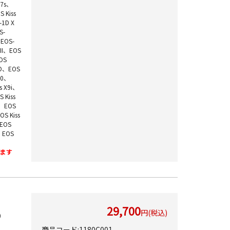
 7s、
 Kiss
-1D X
S-
、EOS-
II、EOS
OS
0D、EOS
60、
s X9i、
 Kiss
0、EOS
S Kiss
EOS
、EOS
ます
29,700
円(税込)
）
商品コード:1180C001