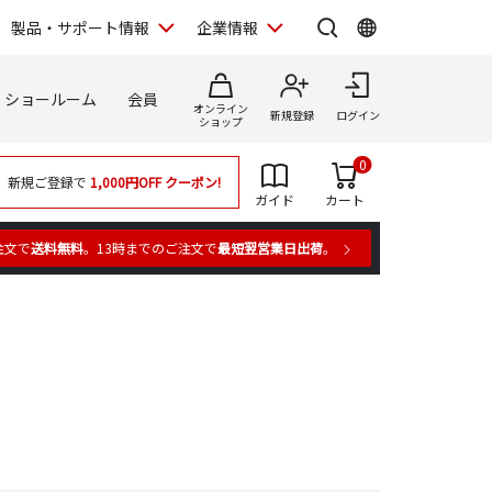
製品・サポート情報
企業情報
ショールーム
会員
オンライン
新規登録
ログイン
ショップ
0
新規ご登録で
1,000円OFF
クーポン!
ガイド
カート
注文で
送料無料
。13時までのご注文で
最短翌営業日出荷
。