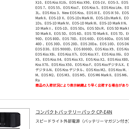
X10、EOS Kiss X10i、EOS Kiss X90、EOS-1V、EOS-3、EOS
EOS 7、EOS 55、EOS Kiss7、EOS Kiss 5、EOS Kiss Lite、EOS
3L、EOS Kiss 3、New EOS Kiss、EOS IX E、EOS IX 50、EOS
Mark II、EOS-1D X、EOS-1Ds Mark III、EOS-1Ds Mark II、EO
1Ds、EOS-1D Mark IV、EOS-1D Mark III、EOS-1D Mark II N
1D MarkⅡ、EOS-1D、EOS 5Ds、EOS 5Ds R、EOS 5D Mark I
5D Mark II、EOS 5D、EOS 6D、EOS 7D Mark II、EOS 7D、E
90D、EOS 80D、EOS 70D、EOS 60D、EOS 60Da、EOS 5
40D 、EOS 30D、EOS 20D、EOS 20Da、EOS 10D、EOS D
EOS D30、EOS 9000D、EOS 8000D、EOS Kiss X9、EOS Kis
EOS Kiss X8i、EOS Kiss X7i、EOS Kiss X7、EOS Kiss X6i、EOS
X5、EOS Kiss X4、EOS Kiss X3、EOS Kiss X2、EOS Kiss X8
Kiss X70、EOS Kiss X50、EOS Kiss F、EOS KissデジタルX、EO
デジタルN、EOS Kiss デジタル、EOS Kiss M2、EOS Kiss M、
M、EOS M2、EOS M3、EOS M5、EOS M6 Mark II、EOS M6
Ra
商品の入荷状況により表示納期より早く出荷する場合があり
コンパクトバッテリーパック CP-E4N
スピードライト外部電源（バッテリーマガジン付き