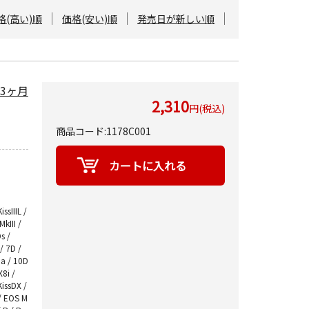
格(高い)順
価格(安い)順
発売日が新しい順
～3ヶ月
2,310
円(税込)
商品コード:1178C001
ssIIIL /
MkIII /
s /
/ 7D /
Da / 10D
X8i /
KissDX /
 / EOS M