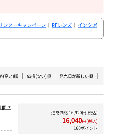
プリンターキャンペーン
｜
RFレンズ
｜
インク選
格(高い)順
価格(安い)順
発売日が新しい順
量4個セ
通常価格 16,920円(税込)
16,040
円(税込)
160ポイント