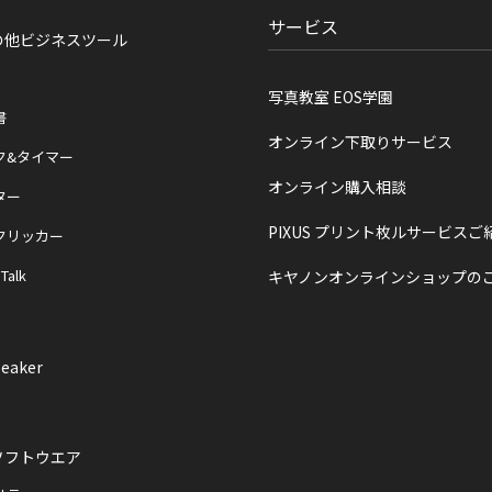
サービス
の他ビジネスツール
写真教室 EOS学園
書
オンライン下取りサービス
ク&タイマー
オンライン購入相談
ター
PIXUS プリント枚ルサービスご
クリッカー
 Talk
キヤノンオンラインショップの
eaker
ソフトウエア