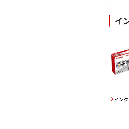
イ
インク