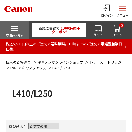
ログイン
メニュー
0
新規ご登録で
1,000円OFF
クーポン!
ガイド
カート
商品を探す
税込5,500円以上のご注文で
送料無料
。13時までのご注文で
最短翌営業日
出荷
。
個人のお客さま
キヤノンオンラインショップ
トナーカートリッジ
FAX
キヤノフアクス
L410/L250
L410/L250
並び替え：