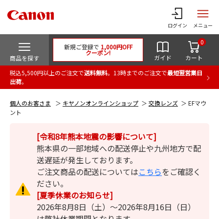
ログイン
メニュー
0
新規ご登録で
1,000円OFF
クーポン!
ガイド
カート
商品を探す
税込5,500円以上のご注文で
送料無料
。13時までのご注文で
最短翌営業日
出荷
。
個人のお客さま
キヤノンオンラインショップ
交換レンズ
EFマウ
ント
[令和8年熊本地震の影響について]
熊本県の一部地域への配送停止や九州地方で配
送遅延が発生しております。
ご注文商品の配送については
こちら
をご確認く
ださい。
[夏季休業のお知らせ]
2026年8月8日（土）～2026年8月16日（日）
は弊社休業期間となります。