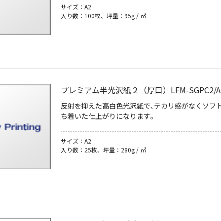
サイズ：A2
入り数：100枚、坪量：95g / ㎡
プレミアム半光沢紙２（厚口）LFM-SGPC2/A2
反射を抑えた高白色光沢紙で､テカリ感がなくソフ
ち着いた仕上がりになります｡
サイズ：A2
入り数：25枚、坪量：280g / ㎡