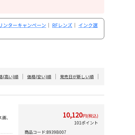
プリンターキャンペーン
｜
RFレンズ
｜
インク選
格(高い)順
価格(安い)順
発売日が新しい順
10,120
円(税込)
ス画、
101ポイント
商品コード:8939B007