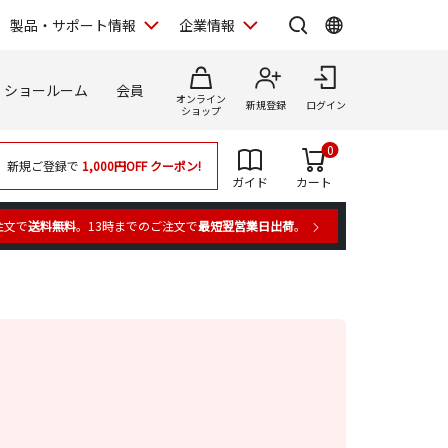
製品・サポート情報
企業情報
ショールーム
会員
オンライン
新規登録
ログイン
ショップ
0
新規ご登録で
1,000円OFF
クーポン!
ガイド
カート
注文で
送料無料
。13時までのご注文で
最短翌営業日出荷
。