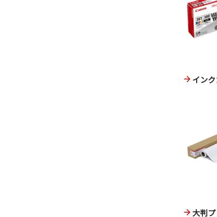
インク
大判プ