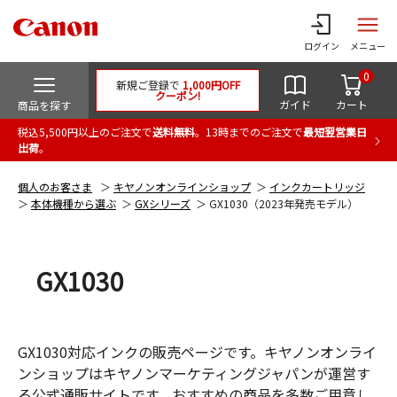
ログイン
メニュー
0
新規ご登録で
1,000円OFF
クーポン!
ガイド
カート
商品を探す
税込5,500円以上のご注文で
送料無料
。13時までのご注文で
最短翌営業日
出荷
。
個人のお客さま
キヤノンオンラインショップ
インクカートリッジ
本体機種から選ぶ
GXシリーズ
GX1030（2023年発売モデル）
GX1030
GX1030対応インクの販売ページです。キヤノンオンライ
ンショップはキヤノンマーケティングジャパンが運営す
る公式通販サイトです。おすすめの商品を多数ご用意し