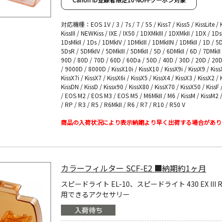
対応機種：EOS 1V / 3 / 7s / 7 / 55 / Kiss7 / Kiss5 / KissLite / Ki
KissIII / NEWKiss / IXE / IX50 / 1DXMkIII / 1DXMkII / 1DX / 1Ds
1DsMkII / 1Ds / 1DMkIV / 1DMkIII / 1DMkIIN / 1DMkII / 1D / 5D
5DsR / 5DMkIV / 5DMkIII / 5DMkII / 5D / 6DMkII / 6D / 7DMkII 
90D / 80D / 70D / 60D / 60Da / 50D / 40D / 30D / 20D / 20
/ 9000D / 8000D / KissX10i / KissX10 / KissX9i / KissX9 / Kiss
KissX7i / KissX7 / KissX6i / KissX5 / KissX4 / KissX3 / KissX2 / 
KissDN / KissD / Kissx90 / KissX80 / KissX70 / KissX50 / KissF
/ EOS M2 / EOS M3 / EOS M5 / M6MkII / M6 / KissM / KissM2 /
/ RP / R3 / R5 / R6MkII / R6 / R7 / R10 / R50 V
商品の入荷状況により表示納期より早く出荷する場合があり
カラーフィルター SCF-E2 ■納期約1ヶ月
スピードライト EL-10、スピードライト 430 EX III 
用できるアクセサリー