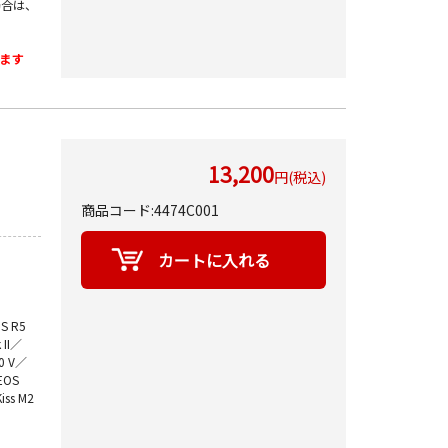
場合は、
ます
13,200
円(税込)
商品コード:4474C001
S R5
II／
0 V／
EOS
iss M2