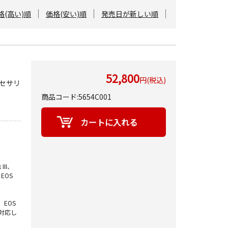
格(高い)順
価格(安い)順
発売日が新しい順
52,800
円(税込)
クセサリ
商品コード:5654C001
III、
、EOS
、EOS
には対応し