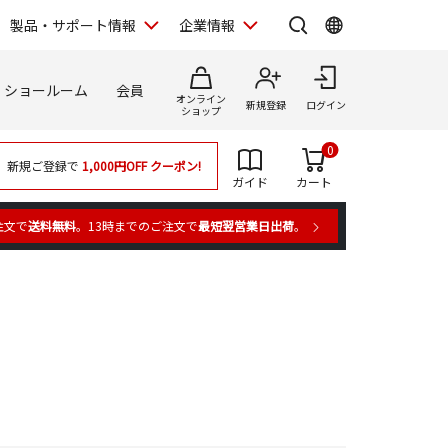
製品・サポート情報
企業情報
ショールーム
会員
オンライン
新規登録
ログイン
ショップ
0
新規ご登録で
1,000円OFF
クーポン!
ガイド
カート
注文で
送料無料
。13時までのご注文で
最短翌営業日出荷
。