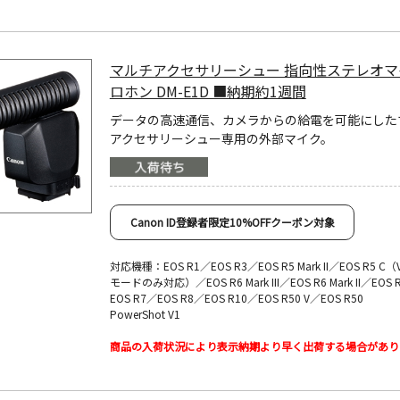
マルチアクセサリーシュー 指向性ステレオマ
ロホン DM-E1D ■納期約1週間
データの高速通信、カメラからの給電を可能にした
アクセサリーシュー専用の外部マイク。
Canon ID登録者限定10%OFFクーポン対象
対応機種：EOS R1／EOS R3／EOS R5 Mark II／EOS R5 C（
モードのみ対応）／EOS R6 Mark III／EOS R6 Mark II／EOS 
EOS R7／EOS R8／EOS R10／EOS R50 V／EOS R50
PowerShot V1
商品の入荷状況により表示納期より早く出荷する場合があり