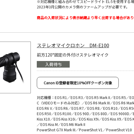
※対応機種と組み合わせてスピードライト EL-5を使用する
2023年3月公開のカメラ側のファームアップが必要です。
商品の入荷状況により表示納期より早く出荷する場合があり
ステレオマイクロホン DM-E100
前方120°固定の外付けステレオマイク
Canon ID登録者限定10%OFFクーポン対象
対応機種：EOS R1／EOS R3／EOS R5 Mark II／EOS R5／EO
C（VIDEOモードのみ対応）／EOS R6 Mark III／EOS R6 Mark 
EOS R6 V／EOS R6／EOS R7／EOS R8／EOS R10／EOS R5
EOS R50／EOS R100／EOS 90D／EOS 80D／EOS 9000D／
Kiss X10／EOS Kiss X10i／EOS Kiss X9i／EOS Kiss X9／EOS K
／EOS Kiss M／EOS M6 Mark II
PowerShot G7X Mark III／PowerShot V1／PowerShot V10