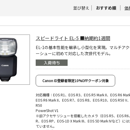
並び替え
おすすめ順
価
スピードライト EL-5 ■納期約1週間
EL-1の基本性能を継承し小型化を実現。マルチア
ーシューに初めて対応した次世代モデル。
Canon ID登録者限定10%OFFクーポン対象
対応機種：EOS R1、EOS R3、EOS R5 Mark II、EOS R6 Mark 
EOS R6 Mark II、EOS R7、EOS R8、EOS R10、EOS R50 V
R50
PowerShot V1
※旧アクセサリシューを搭載したカメラ（EOS R5、EOS R6
R、EOS RP、EOS-1D X Mark III、EOS 5D Mark IVなど）
ていません。