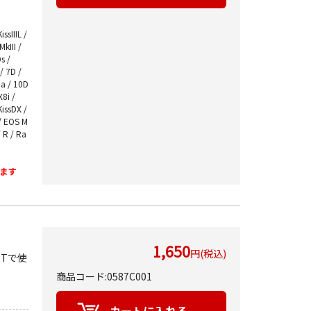
ssIIIL /
MkIII /
s /
/ 7D /
Da / 10D
X8i /
KissDX /
 / EOS M
 R / Ra
ます
1,650
円(税込)
RTで使
商品コード:0587C001