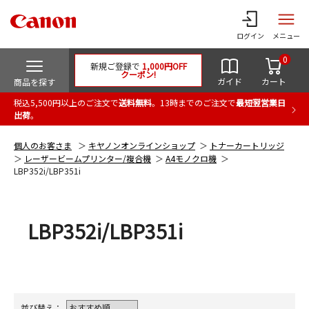
ログイン
メニュー
0
新規ご登録で
1,000円OFF
クーポン!
ガイド
カート
商品を探す
税込5,500円以上のご注文で
送料無料
。13時までのご注文で
最短翌営業日
出荷
。
個人のお客さま
キヤノンオンラインショップ
トナーカートリッジ
レーザービームプリンター/複合機
A4モノクロ機
LBP352i/LBP351i
LBP352i/LBP351i
並び替え：