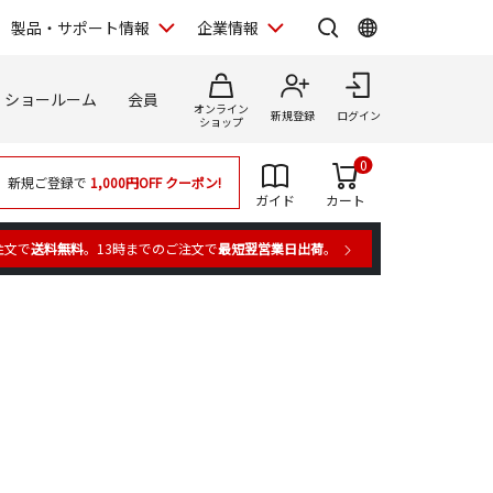
製品・サポート情報
企業情報
ショールーム
会員
オンライン
新規登録
ログイン
ショップ
0
新規ご登録で
1,000円OFF
クーポン!
ガイド
カート
注文で
送料無料
。13時までのご注文で
最短翌営業日出荷
。