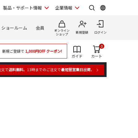
製品・サポート情報
企業情報
ショールーム
会員
オンライン
新規登録
ログイン
ショップ
0
新規ご登録で
1,000円OFF
クーポン!
ガイド
カート
注文で
送料無料
。13時までのご注文で
最短翌営業日出荷
。