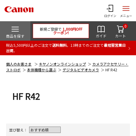
ログイン
メニュー
0
新規ご登録で
1,000円OFF
クーポン!
ガイド
カート
商品を探す
税込5,500円以上のご注文で
送料無料
。13時までのご注文で
最短翌営業日
出荷
。
個人のお客さま
キヤノンオンラインショップ
カメラアクセサリー・
ストロボ
本体機種から選ぶ
デジタルビデオカメラ
HF R42
HF R42
並び替え：