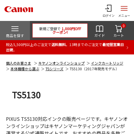
ログイン
メニュー
0
新規ご登録で
1,000円OFF
クーポン!
ガイド
カート
商品を探す
税込5,500円以上のご注文で
送料無料
。13時までのご注文で
最短翌営業日
出荷
。
個人のお客さま
キヤノンオンラインショップ
インクカートリッジ
本体機種から選ぶ
TSシリーズ
TS5130（2017年発売モデル）
TS5130
PIXUS TS5130対応インクの販売ページです。キヤノンオ
ンラインショップはキヤノンマーケティングジャパンが
運営する公式通販サイトです。おすすめの商品を多数ご