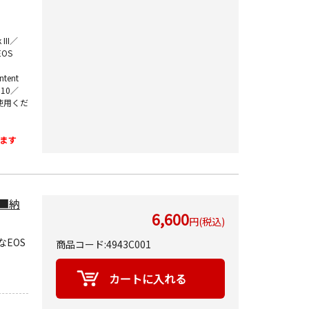
III／
EOS
tent
R10／
ご使用くだ
ます
 ■納
6,600
円(税込)
EOS
商品コード:4943C001