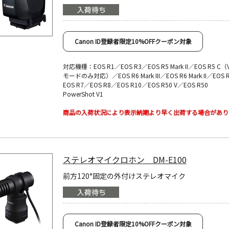
Canon ID登録者限定10%OFFクーポン対象
対応機種：EOS R1／EOS R3／EOS R5 Mark II／EOS R5 C（
モードのみ対応）／EOS R6 Mark III／EOS R6 Mark II／EOS 
EOS R7／EOS R8／EOS R10／EOS R50 V／EOS R50
PowerShot V1
商品の入荷状況により表示納期より早く出荷する場合があり
ステレオマイクロホン DM-E100
前方120°固定の外付けステレオマイク
Canon ID登録者限定10%OFFクーポン対象