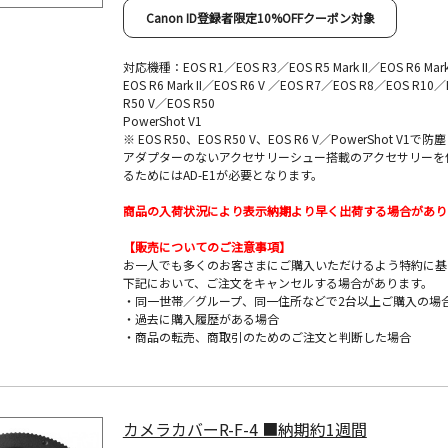
Canon ID登録者限定10%OFFクーポン対象
対応機種：EOS R1／EOS R3／EOS R5 Mark II／EOS R6 Mark 
EOS R6 Mark II／EOS R6 V ／EOS R7／EOS R8／EOS R10
R50 V／EOS R50
PowerShot V1
※ EOS R50、EOS R50 V、EOS R6 V／PowerShot V1で
アダプターのないアクセサリーシュー搭載のアクセサリーを
るためにはAD-E1が必要となります。
商品の入荷状況により表示納期より早く出荷する場合があり
【販売についてのご注意事項】
お一人でも多くのお客さまにご購入いただけるよう特約に基
下記において、ご注文をキャンセルする場合があります。
・同一世帯／グループ、同一住所などで2台以上ご購入の場
・過去に購入履歴がある場合
・商品の転売、商取引のためのご注文と判断した場合
カメラカバーR-F-4 ■納期約1週間