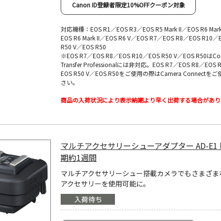
Canon ID登録者限定10%OFFクーポン対象
対応機種：EOS R1／EOS R3／EOS R5 Mark II／EOS R6 Mark 
EOS R6 Mark II／EOS R6 V／EOS R7／EOS R8／EOS R10／
R50 V／EOS R50
※EOS R7／EOS R8／EOS R10／EOS R50 V／EOS R50はCon
Transfer Professionalには非対応。EOS R7／EOS R8／EOS 
EOS R50 V／EOS R50をご使用の際はCamera Connectを
さい。
商品の入荷状況により表示納期より早く出荷する場合があり
マルチアクセサリーシューアダプター AD-E1
期約1週間
マルチアクセサリーシュー搭載カメラでもさまざまな
アクセサリーを使用可能に。