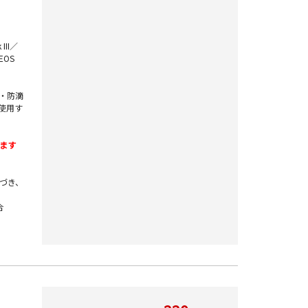
III／
／EOS
防塵・防滴
使用す
ます
づき、
合