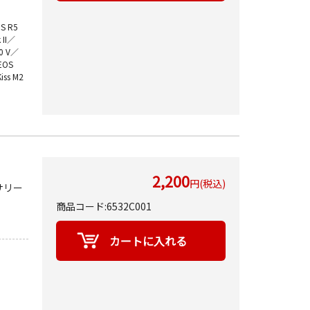
S R5
II／
0 V／
EOS
iss M2
2,200
円(税込)
セサリー
商品コード:6532C001