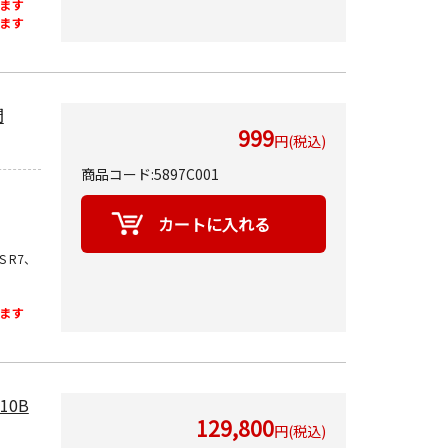
ます
ます
間
999
円(税込)
商品コード:5897C001
OS R7、
ます
10B
129,800
円(税込)