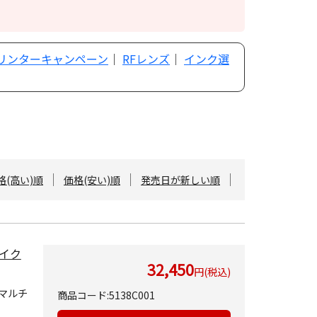
プリンターキャンペーン
｜
RFレンズ
｜
インク選
格(高い)順
価格(安い)順
発売日が新しい順
イク
32,450
円(税込)
マルチ
商品コード:5138C001