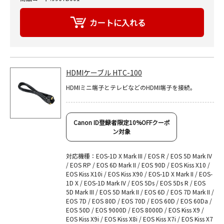
HDMIケーブル HTC-100
HDMIミニ端子とテレビなどのHDMI端子を接続。
Canon ID登録者限定10%OFFクーポ
ン対象
対応機種：EOS-1D X Mark III / EOS R / EOS 5D Mark IV
/ EOS RP / EOS 6D Mark II / EOS 90D / EOS Kiss X10 /
EOS Kiss X10i / EOS Kiss X90 / EOS-1D X Mark II / EOS-
1D X / EOS-1D Mark IV / EOS 5Ds / EOS 5Ds R / EOS
5D Mark III / EOS 5D Mark II / EOS 6D / EOS 7D Mark II /
EOS 7D / EOS 80D / EOS 70D / EOS 60D / EOS 60Da /
EOS 50D / EOS 9000D / EOS 8000D / EOS Kiss X9 /
EOS Kiss X9i / EOS Kiss X8i / EOS Kiss X7i / EOS Kiss X7