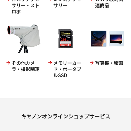
サリー・スト
サリー
連商品
ロボ
その他カメ
メモリーカー
写真集・絵画
ラ・撮影関連
ド・ポータブ
ルSSD
キヤノンオンラインショップサービス