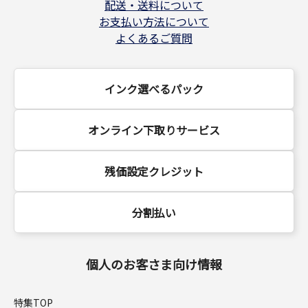
配送・送料について
お支払い方法について
よくあるご質問
インク選べるパック
オンライン下取りサービス
残価設定クレジット
分割払い
個人のお客さま向け情報
特集TOP