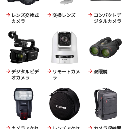
レンズ交換式
交換レンズ
コンパクトデ
カメラ
ジタルカメラ
デジタルビデ
リモートカメ
双眼鏡
オカメラ
ラ
カメラアクセ
レンズアクセ
カメラ収納関