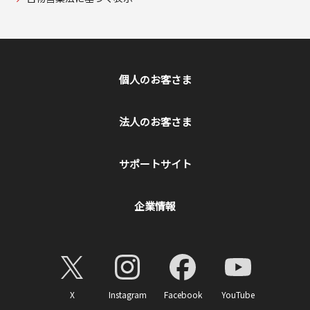
個人のお客さま
法人のお客さま
サポートサイト
企業情報
X
Instagram
Facebook
YouTube