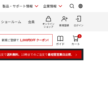
製品・サポート情報
企業情報
ショールーム
会員
オンライン
新規登録
ログイン
ショップ
0
新規ご登録で
1,000円OFF
クーポン!
ガイド
カート
注文で
送料無料
。13時までのご注文で
最短翌営業日出荷
。