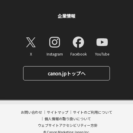
企業情報
X
Instagram
Facebook
YouTube
canon.jpトップへ
5,390
ページトップへ
価格
円(税込)
消費税率10%対応
53
ポイント
お問い合わせ
サイトマップ
サイトのご利用について
数量:
個人情報の取り扱いについて
カートに入れる
ウェブサイトアクセシビリティー方針
© Canon Marketing Japan Inc.