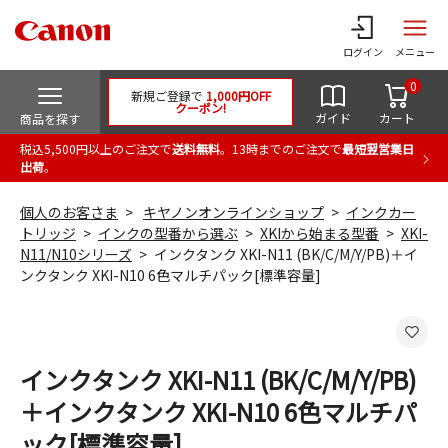
ログイン
メニュー
0
新規ご登録で
1,000円OFF
クーポン!
ガイド
カート
商品を探す
税込5,500円以上のご注文で
送料無料
。13時までのご注文で
最短翌営業日
出荷
。
個人のお客さま
キヤノンオンラインショップ
インクカー
トリッジ
インクの型番から選ぶ
XKIから始まる型番
XKI-
N11/N10シリーズ
インクタンク XKI-N11 (BK/C/M/Y/PB)＋イ
ンクタンク XKI-N10 6色マルチパック[標準容量]
インクタンク XKI-N11 (BK/C/M/Y/PB)
＋インクタンク XKI-N10 6色マルチパ
ック[標準容量]