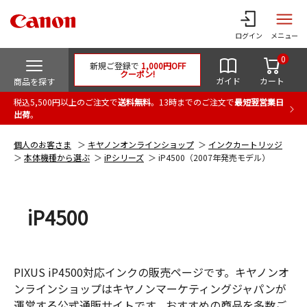
ログイン
メニュー
0
新規ご登録で
1,000円OFF
クーポン!
ガイド
カート
商品を探す
税込5,500円以上のご注文で
送料無料
。13時までのご注文で
最短翌営業日
出荷
。
個人のお客さま
キヤノンオンラインショップ
インクカートリッジ
本体機種から選ぶ
iPシリーズ
iP4500（2007年発売モデル）
iP4500
PIXUS iP4500対応インクの販売ページです。キヤノンオ
ンラインショップはキヤノンマーケティングジャパンが
運営する公式通販サイトです。おすすめの商品を多数ご