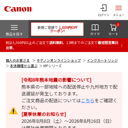
ログイン
メニュー
0
新規ご登録で
1,000円OFF
クーポン!
ガイド
カート
商品を探す
税込5,500円以上のご注文で
送料無料
。13時までのご注文で
最短翌営業日
出荷
。
個人のお客さま
キヤノンオンラインショップ
インクカートリッジ
本体機種から選ぶ
MPシリーズ
[令和8年熊本地震の影響について]
熊本県の一部地域への配送停止や九州地方で配
送遅延が発生しております。
ご注文商品の配送については
こちら
をご確認く
ださい。
[夏季休業のお知らせ]
2026年8月8日（土）～2026年8月16日（日）
は弊社休業期間となります。