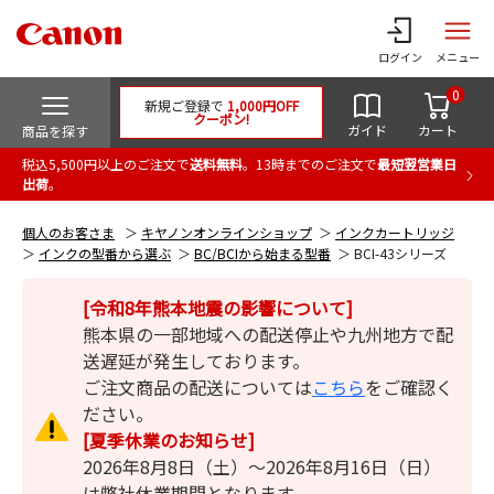
ログイン
メニュー
0
新規ご登録で
1,000円OFF
クーポン!
ガイド
カート
商品を探す
税込5,500円以上のご注文で
送料無料
。13時までのご注文で
最短翌営業日
出荷
。
個人のお客さま
キヤノンオンラインショップ
インクカートリッジ
インクの型番から選ぶ
BC/BCIから始まる型番
BCI-43シリーズ
[令和8年熊本地震の影響について]
熊本県の一部地域への配送停止や九州地方で配
送遅延が発生しております。
ご注文商品の配送については
こちら
をご確認く
ださい。
[夏季休業のお知らせ]
2026年8月8日（土）～2026年8月16日（日）
は弊社休業期間となります。