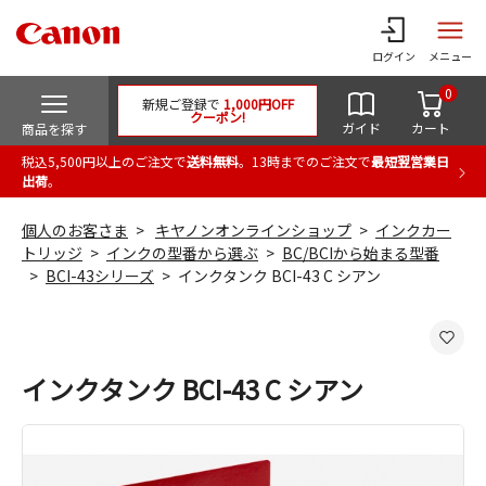
ログイン
メニュー
0
新規ご登録で
1,000円OFF
クーポン!
ガイド
カート
商品を探す
税込5,500円以上のご注文で
送料無料
。13時までのご注文で
最短翌営業日
出荷
。
個人のお客さま
キヤノンオンラインショップ
インクカー
トリッジ
インクの型番から選ぶ
BC/BCIから始まる型番
BCI-43シリーズ
インクタンク BCI-43 C シアン
インクタンク BCI-43 C シアン