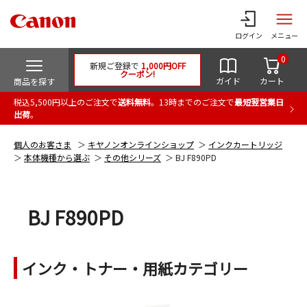
ログイン
メニュー
0
新規ご登録で
1,000円OFF
クーポン!
ガイド
カート
商品を探す
税込5,500円以上のご注文で
送料無料
。13時までのご注文で
最短翌営業日
出荷
。
個人のお客さま
キヤノンオンラインショップ
インクカートリッジ
本体機種から選ぶ
その他シリーズ
BJ F890PD
BJ F890PD
インク・トナー・用紙カテゴリー