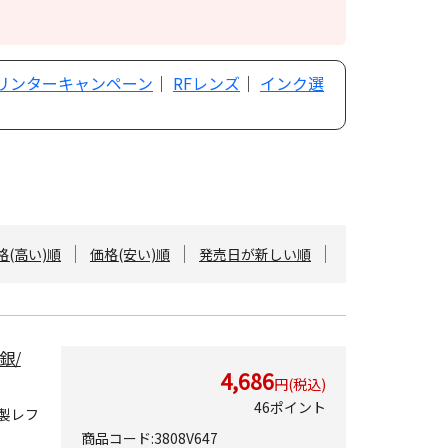
プリンターキャンペーン
｜
RFレンズ
｜
インク選
格(高い)順
価格(安い)順
発売日が新しい順
銀/
4,686
円(税込)
46ポイント
製レフ
商品コード:3808V647