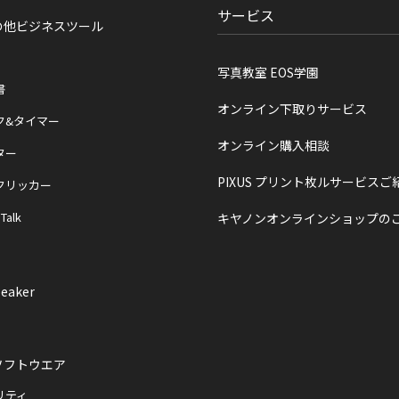
サービス
の他ビジネスツール
写真教室 EOS学園
書
オンライン下取りサービス
ク&タイマー
オンライン購入相談
ター
PIXUS プリント枚ルサービスご
クリッカー
 Talk
キヤノンオンラインショップの
eaker
ソフトウエア
リティ