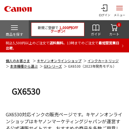
ログイン
メニュー
0
新規ご登録で
1,000円OFF
クーポン!
ガイド
カート
商品を探す
税込5,500円以上のご注文で
送料無料
。13時までのご注文で
最短翌営業日
出荷
。
個人のお客さま
キヤノンオンラインショップ
インクカートリッジ
本体機種から選ぶ
GXシリーズ
GX6530（2023年発売モデル）
GX6530
GX6530対応インクの販売ページです。キヤノンオンライ
ンショップはキヤノンマーケティングジャパンが運営す
る公式通販サイトです。おすすめの商品を多数ご用意し