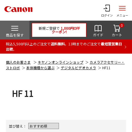
ログイン
メニュー
0
新規ご登録で
1,000円OFF
クーポン!
ガイド
カート
商品を探す
税込5,500円以上のご注文で
送料無料
。13時までのご注文で
最短翌営業日
出荷
。
個人のお客さま
キヤノンオンラインショップ
カメラアクセサリー・
ストロボ
本体機種から選ぶ
デジタルビデオカメラ
HF11
HF 11
並び替え：