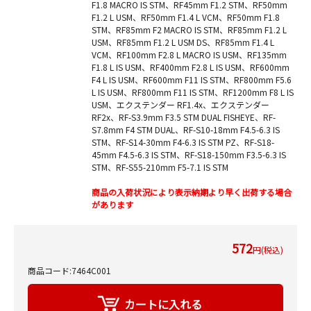
F1.8 MACRO IS STM、RF45mm F1.2 STM、RF50mm
F1.2 L USM、RF50mm F1.4 L VCM、RF50mm F1.8
STM、RF85mm F2 MACRO IS STM、RF85mm F1.2 L
USM、RF85mm F1.2 L USM DS、RF85mm F1.4 L
VCM、RF100mm F2.8 L MACRO IS USM、RF135mm
F1.8 L IS USM、RF400mm F2.8 L IS USM、RF600mm
F4 L IS USM、RF600mm F11 IS STM、RF800mm F5.6
L IS USM、RF800mm F11 IS STM、RF1200mm F8 L IS
USM、エクステンダー RF1.4x、エクステンダー
RF2x、RF-S3.9mm F3.5 STM DUAL FISHEYE、RF-
S7.8mm F4 STM DUAL、RF-S10-18mm F4.5-6.3 IS
STM、RF-S14-30mm F4-6.3 IS STM PZ、RF-S18-
45mm F4.5-6.3 IS STM、RF-S18-150mm F3.5-6.3 IS
STM、RF-S55-210mm F5-7.1 IS STM
商品の入荷状況により表示納期より早く出荷する場合
があります
572
円(税込)
商品コード:7464C001