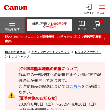
ログイン
メニュー
0
新規ご登録で
1,000円OFF
クーポン!
ガイド
カート
商品を探す
税込5,500円以上のご注文で
送料無料
。13時までのご注文で
最短翌営業日
出荷
。
個人のお客さま
キヤノンオンラインショップ
レンズアクセサリー
レンズキャップ
[令和8年熊本地震の影響について]
熊本県の一部地域への配送停止や九州地方で配
送遅延が発生しております。
ご注文商品の配送については
こちら
をご確認く
ださい。
[夏季休業のお知らせ]
2026年8月8日（土）～2026年8月16日（日）
は弊社休業期間となります。