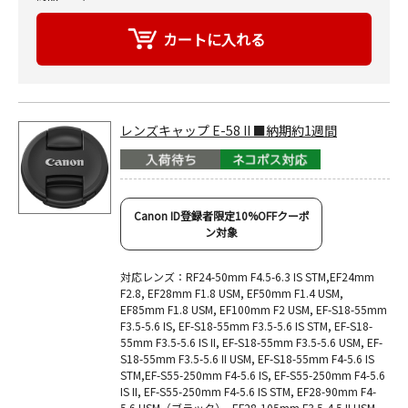
レンズキャップ E-58 II ■納期約1週間
Canon ID登録者限定10%OFFクーポ
ン対象
対応レンズ：RF24-50mm F4.5-6.3 IS STM,EF24mm
F2.8, EF28mm F1.8 USM, EF50mm F1.4 USM,
EF85mm F1.8 USM, EF100mm F2 USM, EF-S18-55mm
F3.5-5.6 IS, EF-S18-55mm F3.5-5.6 IS STM, EF-S18-
55mm F3.5-5.6 IS II, EF-S18-55mm F3.5-5.6 USM, EF-
S18-55mm F3.5-5.6 II USM, EF-S18-55mm F4-5.6 IS
STM,EF-S55-250mm F4-5.6 IS, EF-S55-250mm F4-5.6
IS II, EF-S55-250mm F4-5.6 IS STM, EF28-90mm F4-
5.6 USM（ブラック）, EF28-105mm F3.5-4.5 II USM,