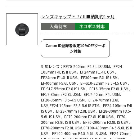
レンズキャップ E-77 II ■納期約1ヶ月
Canon ID登録者限定10%OFFクーポ
ン対象
対応レンズ：RF70-200mm F2.8 L IS USM、EF24-
105mm F4L IS II USM、EF24mm F1.4 L USM、
EF24mm F1.4L II USM、EF300mm F4L IS USM、
EF400mm F5.6L USM、EF-S10-22mm F3.5-4.5 USM、
EF-S17-55mm F2.8 IS USM、EF16-35mm F2.8L USM、
EF17-35mm F2.8L USM、EF17-40mm F4L USM、
EF20-35mm F3.5-4.5 USM、EF24-70mm F2.8L
USM,EF24-105mm F3.5-5.6 IS STM、EF24-105mm F4L
IS USM、EF28-70mm F2.8L USM、EF28-300mm F3.5-
5.6L IS USM、EF70-200mm F2.8L IS III USM、EF70-
200mm F2.8L IS II USM、EF70-200mm F2.8L IS USM、
EF70-200mm F2.8L USM,EF100-400mm F4.5-5.6L IS II
USM、EF100-400mm F4.5-5.6L IS USM、EF24-70mm
F4L IS USM、RF24-105mm F4 L IS USM、RF50mm