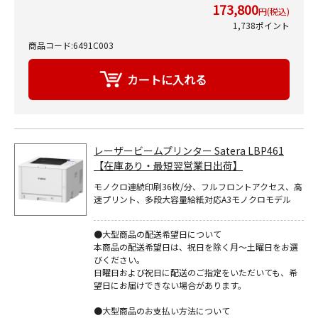
173,800
円(税込)
1,738ポイント
商品コード:6491C003
レーザービームプリンター Satera LBP461
【在庫あり・最短翌営業日出荷】
モノクロ連続印刷36枚/分、フルフロントアクセス、高
速プリント、多段大容量給紙対応A3モノクロモデル
●大型商品の配送希望日について
本商品の配送希望日は、祝日を除く月～土曜日をお選
びください。
日曜日および祝日に配送のご指定をいただいても、希
望日にお届けできない場合があります。
●大型商品のお支払い方法について