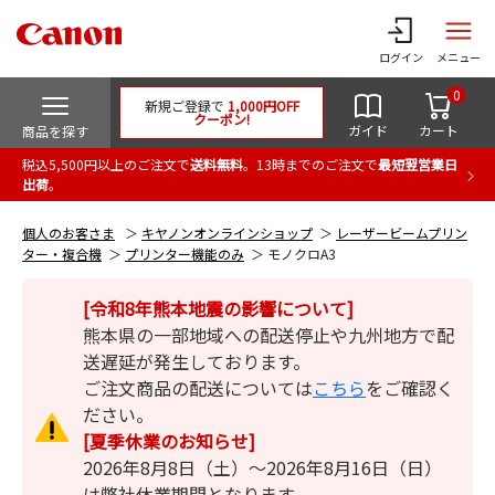
ログイン
メニュー
0
新規ご登録で
1,000円OFF
クーポン!
ガイド
カート
商品を探す
税込5,500円以上のご注文で
送料無料
。13時までのご注文で
最短翌営業日
出荷
。
個人のお客さま
キヤノンオンラインショップ
レーザービームプリン
ター・複合機
プリンター機能のみ
モノクロA3
[令和8年熊本地震の影響について]
熊本県の一部地域への配送停止や九州地方で配
送遅延が発生しております。
ご注文商品の配送については
こちら
をご確認く
ださい。
[夏季休業のお知らせ]
2026年8月8日（土）～2026年8月16日（日）
は弊社休業期間となります。