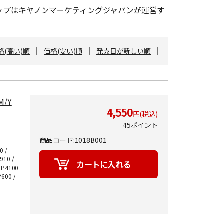
ショップはキヤノンマーケティングジャパンが運営す
格(高い)順
価格(安い)順
発売日が新しい順
M/Y
4,550
円(税込)
45ポイント
商品コード:1018B001
0 /
9910 /
 iP4100
P600 /