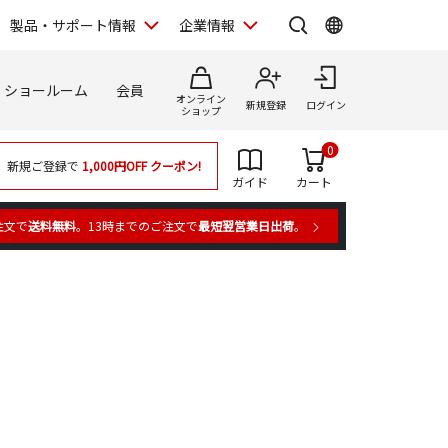
製品・サポート情報
企業情報
ショールーム
会員
オンライン
新規登録
ログイン
ショップ
0
新規ご登録で
1,000円OFF
クーポン!
ガイド
カート
注文で
送料無料
。13時までのご注文で
最短翌営業日出荷
。