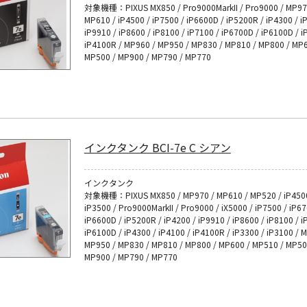
対象機種：PIXUS MX850 / Pro9000MarkII / Pro9000 / MP97
MP610 / iP4500 / iP7500 / iP6600D / iP5200R / iP4300 / i
iP9910 / iP8600 / iP8100 / iP7100 / iP6700D / iP6100D / i
iP4100R / MP960 / MP950 / MP830 / MP810 / MP800 / MP6
MP500 / MP900 / MP790 / MP770
インクタンク BCI-7e C シアン
インクタンク
対象機種：PIXUS MX850 / MP970 / MP610 / MP520 / iP4500
iP3500 / Pro9000MarkII / Pro9000 / iX5000 / iP7500 / iP6
iP6600D / iP5200R / iP4200 / iP9910 / iP8600 / iP8100 / i
iP6100D / iP4300 / iP4100 / iP4100R / iP3300 / iP3100 / 
MP950 / MP830 / MP810 / MP800 / MP600 / MP510 / MP50
MP900 / MP790 / MP770