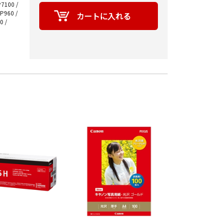
P7100 /
MP960 /
0 /