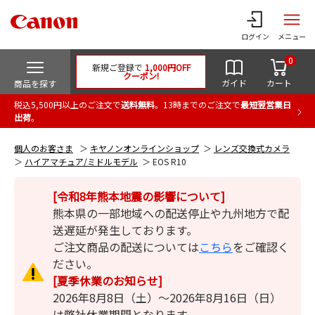
ログイン
メニュー
0
新規ご登録で
1,000円OFF
クーポン!
ガイド
カート
商品を探す
税込5,500円以上のご注文で
送料無料
。13時までのご注文で
最短翌営業日
出荷
。
個人のお客さま
キヤノンオンラインショップ
レンズ交換式カメラ
ハイアマチュア/ミドルモデル
EOS R10
[令和8年熊本地震の影響について]
熊本県の一部地域への配送停止や九州地方で配
送遅延が発生しております。
ご注文商品の配送については
こちら
をご確認く
ださい。
[夏季休業のお知らせ]
2026年8月8日（土）～2026年8月16日（日）
は弊社休業期間となります。