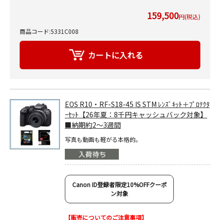
159,500
円(税込)
商品コード:5331C008
EOS R10・RF-S18-45 IS STM ﾚﾝｽﾞｷｯﾄ＋ﾌﾟﾛﾃｸﾀ
ｰｾｯﾄ【26年夏：8千円キャッシュバック対象】
■納期約2～3週間
写真も動画も軽がる本格的。
Canon ID登録者限定10%OFFクーポ
ン対象
【販売についてのご注意事項】