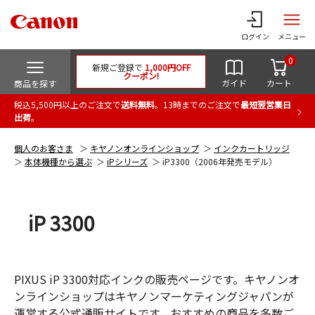
ログイン
メニュー
0
新規ご登録で
1,000円OFF
クーポン!
ガイド
カート
商品を探す
税込5,500円以上のご注文で
送料無料
。13時までのご注文で
最短翌営業日
出荷
。
個人のお客さま
キヤノンオンラインショップ
インクカートリッジ
本体機種から選ぶ
iPシリーズ
iP3300（2006年発売モデル）
iP 3300
PIXUS iP 3300対応インクの販売ページです。キヤノンオ
ンラインショップはキヤノンマーケティングジャパンが
運営する公式通販サイトです。おすすめの商品を多数ご