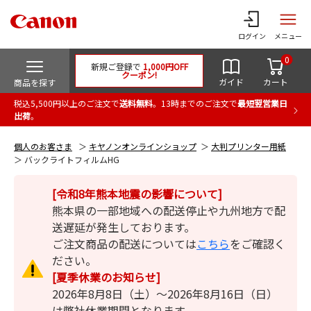
ログイン
メニュー
0
新規ご登録で
1,000円OFF
クーポン!
ガイド
カート
商品を探す
税込5,500円以上のご注文で
送料無料
。13時までのご注文で
最短翌営業日
出荷
。
個人のお客さま
キヤノンオンラインショップ
大判プリンター用紙
バックライトフィルムHG
[令和8年熊本地震の影響について]
熊本県の一部地域への配送停止や九州地方で配
送遅延が発生しております。
ご注文商品の配送については
こちら
をご確認く
ださい。
[夏季休業のお知らせ]
2026年8月8日（土）～2026年8月16日（日）
は弊社休業期間となります。