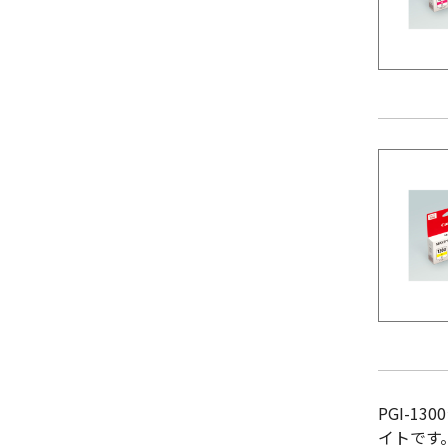
PGI-
イトです