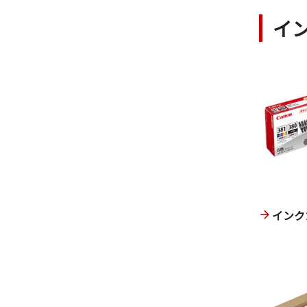
イ
インク