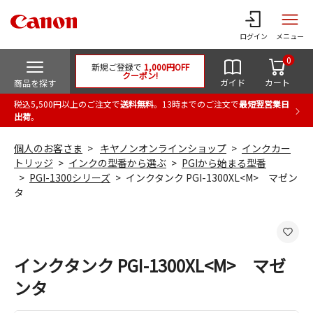
ログイン
メニュー
0
新規ご登録で
1,000円OFF
クーポン!
ガイド
カート
商品を探す
税込5,500円以上のご注文で
送料無料
。13時までのご注文で
最短翌営業日
出荷
。
個人のお客さま
キヤノンオンラインショップ
インクカー
トリッジ
インクの型番から選ぶ
PGIから始まる型番
PGI-1300シリーズ
インクタンク PGI-1300XL<M> マゼン
タ
インクタンク PGI-1300XL<M> マゼ
ンタ